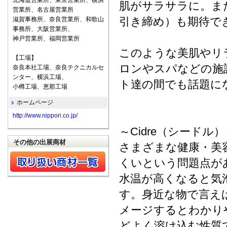
北海道営業所、東京営業所、横浜
肌がサラサラに。ま
営業所、名古屋営業所
引き締め）も期待で
滋賀事務所、奈良営業所、和歌山
事務所、大阪営業所、
神戸営業所、福岡営業所
このような美肌やリ
【工場】
ロンやスパなどの施
奈良本社工場、奈良テクニカルセ
ンター、横浜工場、
ト達の間でも話題に
小樽工場、恵那工場
ホームページ
http://www.nippori.co.jp/
～Cidre（シードル
その他の出展商材
さまざまな健康・美
くいという問題点が
水温が高くなると気
す。身近な物で言え
メージするとわかり
どよく溶け込む性質