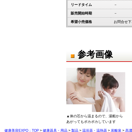
リードタイム
－
販売開始時期
－
希望小売価格
お問合せ下
参考画像
▲体の芯から温まるので、湯船から
あがってもポカポカしています
健康美容EXPO：TOP
>
健康器具・用品
>
製品
>
温浴器・温熱器
>
炭酸泉
>
高濃