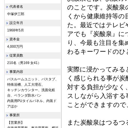
のことです。炭酸泉
代表者名
中塚伊三郎
くから健康維持等の
設立年月
た。最近ではテレビ
1968年5月
アでも『炭酸泉』に
資本金
り、今最も注目を集
4,000万円
わるキーワードのひ
従業員数
210名（男169 女41）
実際に浸かってみる
事業内容
く感じられる事が炭
バスルームユニット、バスタブ、
特殊浴槽、人工大理石、
対する負担が少なく
キッチンカウンター、洗面化粧
スしながら入浴する
台、ベランダ防水パン
内装用PUタイルパネル、内装ド
ことができますので
アほか
事業所
また炭酸泉はつるつる
【営業所】