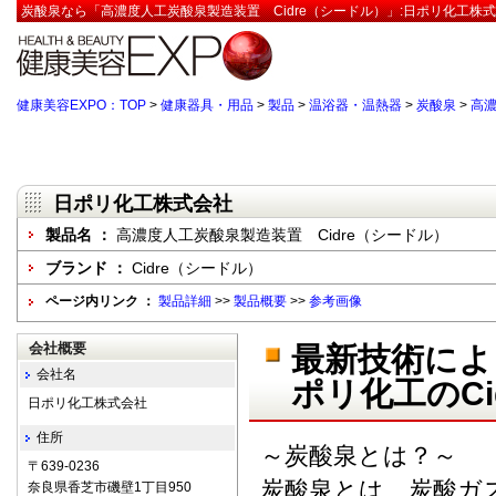
炭酸泉なら「高濃度人工炭酸泉製造装置 Cidre（シードル）」:日ポリ化工株式
健康美容EXPO：TOP
>
健康器具・用品
>
製品
>
温浴器・温熱器
>
炭酸泉
>
高濃
日ポリ化工株式会社
製品名 ：
高濃度人工炭酸泉製造装置 Cidre（シードル）
ブランド ：
Cidre（シードル）
ページ内リンク ：
製品詳細
>>
製品概要
>>
参考画像
会社概要
最新技術によ
会社名
ポリ化工のCi
日ポリ化工株式会社
住所
～炭酸泉とは？～
〒639-0236
炭酸泉とは、炭酸ガ
奈良県香芝市磯壁1丁目950