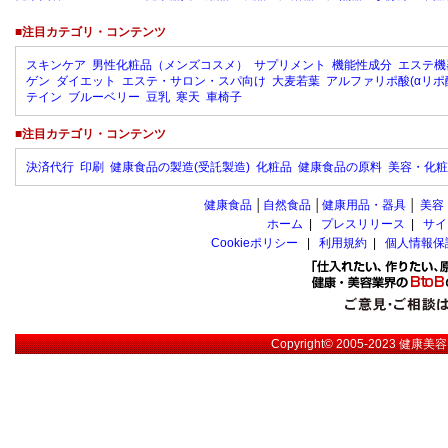
■注目カテゴリ・コンテンツ
スキンケア
男性化粧品（メンズコスメ）
サプリメント
機能性成分
エステ機
ゲン
ダイエット
エステ・サロン・スパ向け
大麦若葉
アルファリポ酸(αリポ
テイン
ブルーベリー
豆乳
寒天
車椅子
■注目カテゴリ・コンテンツ
決済代行
印刷
健康食品の製造(受託製造)
化粧品
健康食品の原料
美容・化粧
健康食品
│
自然食品
│
健康用品・器具
│
美容
ホーム
|
プレスリリース
|
サイ
Cookieポリシー
|
利用規約
|
個人情報保
Copyright© 2005-2023
健康美容