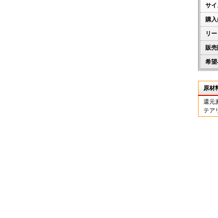
サイ
購入
リー
販売
希望
原材
還元
テア