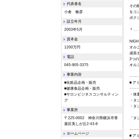
代表者名
その
小倉 敏彦
をコ
ボク
設立年月
2003年5月
＊ … 
資本金
NIG
1200万円
オル
成長
電話
3つ
045-905-3375
オル
事業内容
‥‥
■化粧品企画・販売
■ 
■健康食品企画・販売
‥‥
■サロンビジネスコンサルティン
・体
グ
・タ
・タ
事業所
〒225-0002 神奈川県横浜市青
「タ
葉区美しが丘2-43-8
‥‥
ホームページ
■ 