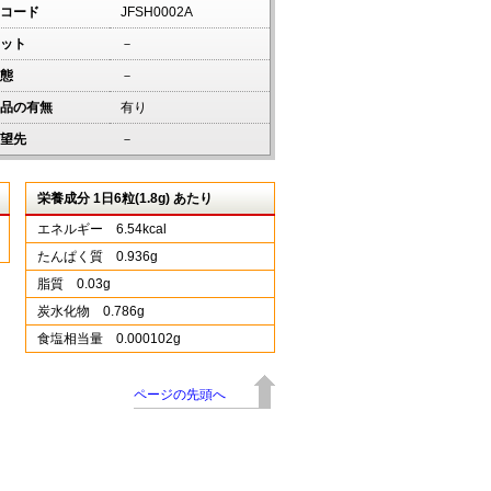
コード
JFSH0002A
ット
－
態
－
品の有無
有り
望先
－
栄養成分 1日6粒(1.8g) あたり
エネルギー 6.54kcal
たんぱく質 0.936g
脂質 0.03g
炭水化物 0.786g
食塩相当量 0.000102g
ページの先頭へ