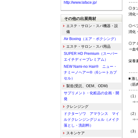
http://www.laface.jp/
‥‥
◎タ
消化
その他の出展商材
エステ・サロン・スパ機器・設
◎ペ
備
消化
Air Boxing（エア・ボクシング）
◎ア
エステ・サロン・スパ用品
⇒血
SUPER HD Premium（スーパー
エイチディープレミアム）
栄養
NEW Nami-no Hair® ニュー・
ナミーノヘアー®（6シートカプ
‥‥
セル）
■ 
（筋
製造(受託、OEM、ODM)
‥‥
サプリメント・化粧品の企画・開
（1
発
⇒⇒
クレンジング
ドクターソワ アマランス マイ
（2
ルドクレンジングジェル（メイク
⇒⇒
落とし・洗顔料）
（3
スキンケア