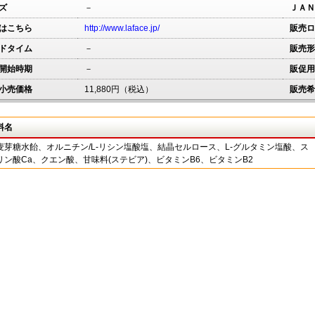
ズ
－
ＪＡＮ
はこちら
http://www.laface.jp/
販売ロ
ドタイム
－
販売形
開始時期
－
販促用
小売価格
11,880円（税込）
販売希
料名
麦芽糖水飴、オルニチン/L-リシン塩酸塩、結晶セルロース、L-グルタミン塩酸、ス
リン酸Ca、クエン酸、甘味料(ステビア)、ビタミンB6、ビタミンB2