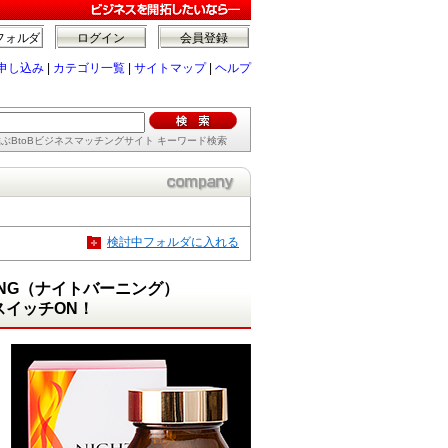
フォルダ
ログイン
会員登録
申し込み
|
カテゴリ一覧
|
サイトマップ
|
ヘルプ
ぶBtoBビジネスマッチングサイト キーワード検索
検討中フォルダに入れる
ING（ナイトバーニング）
スイッチON！