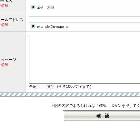
担当者名
※必須
全研 太郎
メールアドレス
※必須
example@e-expo.net
メッセージ
※必須
全角
文字（全角1000文字まで）
上記の内容でよろしければ「確認」ボタンを押して