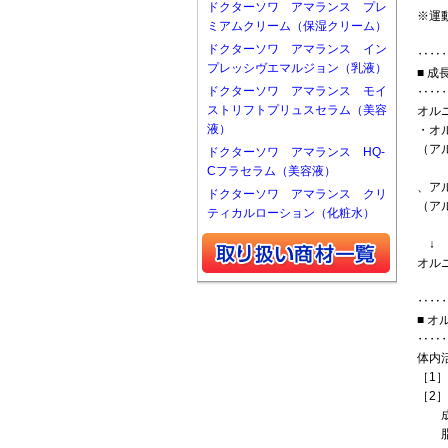
ドクターソワ アマランス プレ
※運
ミアムクリーム（保湿クリーム）
ドクターソワ アマランス イン
‥‥
プレッシヴエマルジョン（乳液）
■ 
ドクターソワ アマランス モイ
‥‥
ストリフトプリュスセラム（美容
オル
液）
・オ
（ア
ドクターソワ アマランス HQ-
Cフラセラム（美容液）
、ア
ドクターソワ アマランス クリ
（ア
ティカルローション（化粧水）
↓ 
オル
‥‥
■ 
‥‥
体内
［1
［2］
成長
脂肪