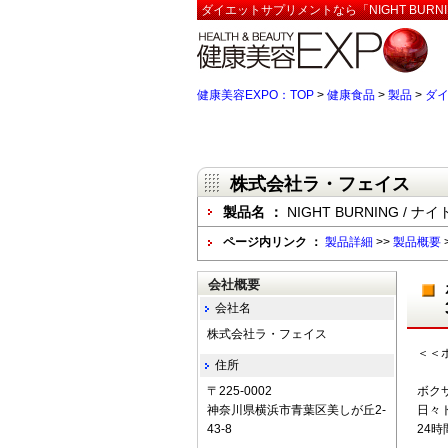
ダイエットサプリメントなら「NIGHT BURN
健康美容EXPO：TOP
>
健康食品
>
製品
>
ダ
株式会社ラ・フェイス
製品名 ：
NIGHT BURNING / 
ページ内リンク ：
製品詳細
>>
製品概要
会社概要
会社名
株式会社ラ・フェイス
＜＜
住所
〒225-0002
ボク
神奈川県横浜市青葉区美しが丘2-
日々
43-8
24