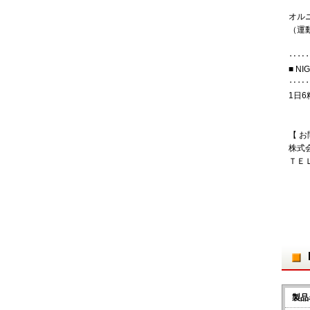
オル
（運
‥‥
■ N
‥‥
1日
【 お
株式
ＴＥ
製品