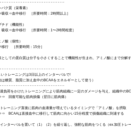
‥‥‥‥‥‥‥‥‥‥‥‥‥‥‥‥‥‥‥
ンパク質（栄養素）
⇒吸収⇒血中移行 ［所要時間：2時間以上］
プチド（機能性）
・吸収⇒血中移行 ［所要時間：1〜2時間程度］
ミノ酸（個性）
中移行 ［所要時間：15分］
素としての蛋白質は分子を小さくすることで機能性が生まれ、アミノ酸にまで分解
‥‥‥‥‥‥‥‥‥‥‥‥‥‥‥‥‥‥‥
激しいトレーニングは3日以上のインターバルで!
肉は糖質、脂質に加え血中のBCAAをエネルギーとして使う）
‥‥‥‥‥‥‥‥‥‥‥‥‥‥‥‥‥‥‥
）過負荷をかけたトレーニングにより筋肉組織に一定のダメージを与え、組織中のBC
⇒ 回復可能な筋肉損傷（翌日に筋肉痛）
）トレーニング直後に筋肉の血液量が増えているタイミングで「アミノ酸」を摂取
⇒ BCAAは直接血中に移行して筋肉に向かい15分程度で損傷組織に到達する
）インターバルを置いて（1）（2）を繰り返し、強靭な筋肉をつくる（ex.加圧トレ