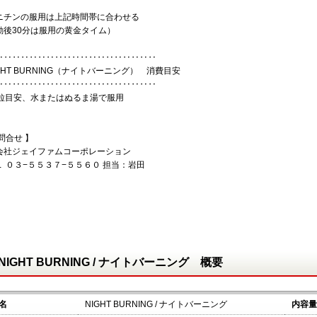
ニチンの服用は上記時間帯に合わせる
動後30分は服用の黄金タイム）
‥‥‥‥‥‥‥‥‥‥‥‥‥‥‥‥‥‥‥
IGHT BURNING（ナイトバーニング） 消費目安
‥‥‥‥‥‥‥‥‥‥‥‥‥‥‥‥‥‥‥
6粒目安、水またはぬるま湯で服用
問合せ 】
会社ジェイファムコーポレーション
Ｌ ０３−５５３７−５５６０ 担当：岩田
NIGHT BURNING / ナイトバーニング 概要
名
NIGHT BURNING / ナイトバーニング
内容量