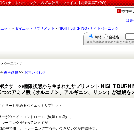
ING / ナイトバーニング」:株式会社ラ・フェイス【健康美容EXPO】
検討中
出展
イエット
>
ダイエットサプリメント
>
NIGHT BURNING / ナイトバーニング
商材
会社名
健康美容業界最大の企業と企業を結
ナイトバーニング
>>
参考画像
>>
お問い合わせ
ボクサーの極限状態から生まれたサプリメント NIGHT BURN
3つのアミノ酸（オルニチン、アルギニン、リシン）が燃焼を
ボクサーも認めるダイエットサプリ＞＞
サーがウェイトコントロール（減量）の為に、
トレーニングを行っていますが、
時間の中で唯一、トレーニングする事ができないのが睡眠時間。