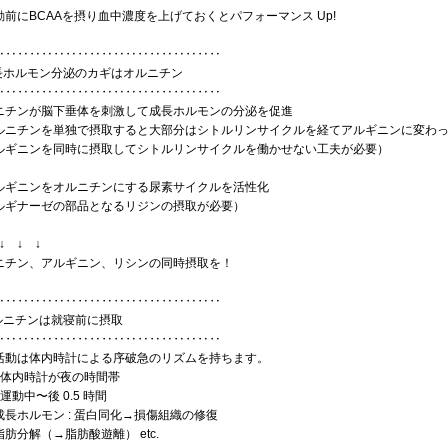
動前にBCAAを摂り血中濃度を上げておくとパフォーマンス Up!
‥‥‥‥‥‥‥‥‥‥‥‥‥‥‥‥‥‥‥
成長ホルモン分泌のカギはオルニチン
‥‥‥‥‥‥‥‥‥‥‥‥‥‥‥‥‥‥‥
ニチンが脳下垂体を刺激して成長ホルモンの分泌を促進
ルニチンを単独で摂取すると大部分はシトルリンサイクルを経てアルギニンに変わ
ルギニンを同時に摂取してシトルリンサイクルを働かせない工夫が必要）
ルギニンをオルニチンにする尿素サイクルを活性化
ルギナーゼの部品となるリジンの摂取が必要）
↓ ↓ ↓
ニチン、アルギニン、リシンの同時摂取を！
‥‥‥‥‥‥‥‥‥‥‥‥‥‥‥‥‥‥‥
オルニチンは就寝前に摂取
‥‥‥‥‥‥‥‥‥‥‥‥‥‥‥‥‥‥‥
活動は体内時計による序破急のリズムを持ちます。
］体内時計が夜の時間帯
運動中〜後 0.5 時間
ホルモン : 蛋白同化→損傷組織の修復
分解（→脂肪酸遊離） etc.