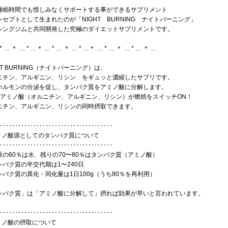
睡眠時間でも惜しみなくサポートする事ができるサプリメント
ンセプトとして生まれたのが「NIGHT BURNING ナイトバーニング」
シングジムと共同開発した究極のダイエットサプリメントです。
* … ＊ … * …＊ … * … ＊ … * …＊ … * … ＊ … * … ＊ …
HT BURNING（ナイトバーニング）は、
ニチン、アルギニン、リシン をギュッと濃縮したサプリです。
ホルモンの分泌を促し、タンパク質をアミノ酸に分解します。
のアミノ酸（オルニチン、アルギニン、リシン）が燃焼をスイッチON！
ニチン、アルギニン、リシンの同時摂取できます。
‥‥‥‥‥‥‥‥‥‥‥‥‥‥‥‥‥‥‥
アミノ酸源としてのタンパク質について
‥‥‥‥‥‥‥‥‥‥‥‥‥‥‥‥‥‥‥
重の60％は水、残りの70〜80％はタンパク質（アミノ酸）
ンパク質の半交代期は1〜240日
ンパク質の異化・同化量は1日100g（うち80％を再利用）
ンパク質」は「アミノ酸に分解して」摂れば効果が早いと言われています。
‥‥‥‥‥‥‥‥‥‥‥‥‥‥‥‥‥‥‥
アミノ酸の摂取について