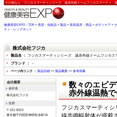
その他なら「フジカスマーティシリーズ 遠赤外線ドームフジカスマーティ 遠
健康美容EXPO：TOP
>
美容・化粧品
>
製品
>
美容器具・用品
>
ボディケア
>
ティ・レッグホット
株式会社フジカ
製品名 ：
フジカスマーティシリーズ 遠赤外線ドームフジカス
ブランド ：
－
ページ内リンク ：
製品詳細
>>
製品概要
>>
参考画像
会社概要
数々のエビデ
会社名
赤外線温熱で
株式会社フジカ
住所
フジカスマーティシ
〒101-0023
線共鳴輻射体が搭載
東京都千代田区神田松永町16