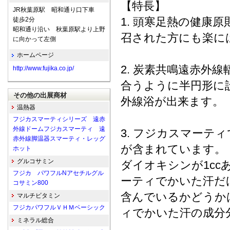
【特長】
JR秋葉原駅 昭和通り口下車
1. 頭寒足熱の健康
徒歩2分
昭和通り沿い 秋葉原駅より上野
召された方にも楽に
に向かって左側
ホームページ
2. 炭素共鳴遠赤外
http://www.fujika.co.jp/
合うように半円形に
その他の出展商材
外線浴が出来ます。
温熱器
フジカスマーティシリーズ 遠赤
外線ドームフジカスマーティ 遠
3. フジカスマー
赤外線脚温器スマーティ・レッグ
が含まれています。
ホット
グルコサミン
ダイオキシンが1cc
フジカ パワフルNアセチルグル
ーティでかいた汗だ
コサミン800
含んでいるかどうか
マルチビタミン
フジカパワフルＶＨＭベーシック
ィでかいた汗の成分
ミネラル総合