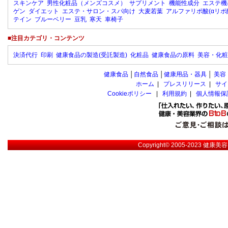
スキンケア
男性化粧品（メンズコスメ）
サプリメント
機能性成分
エステ機
ゲン
ダイエット
エステ・サロン・スパ向け
大麦若葉
アルファリポ酸(αリポ
テイン
ブルーベリー
豆乳
寒天
車椅子
■注目カテゴリ・コンテンツ
決済代行
印刷
健康食品の製造(受託製造)
化粧品
健康食品の原料
美容・化粧
健康食品
│
自然食品
│
健康用品・器具
│
美容
ホーム
|
プレスリリース
|
サイ
Cookieポリシー
|
利用規約
|
個人情報保
Copyright© 2005-2023
健康美容