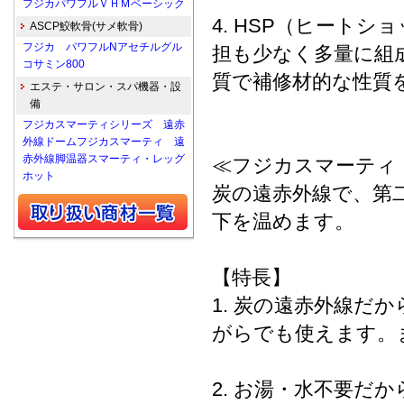
フジカパワフルＶＨＭベーシック
4. HSP（ヒート
ASCP鮫軟骨(サメ軟骨)
フジカ パワフルNアセチルグル
担も少なく多量に組
コサミン800
質で補修材的な性質
エステ・サロン・スパ機器・設
備
フジカスマーティシリーズ 遠赤
外線ドームフジカスマーティ 遠
赤外線脚温器スマーティ・レッグ
≪フジカスマーティ
ホット
炭の遠赤外線で、第
下を温めます。
【特長】
1. 炭の遠赤外線
がらでも使えます。
2. お湯・水不要だ