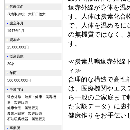
遠赤外線が身体を温
代表者名
代表取締役 大野日佐太
す。人体は炭素化合
設立年月
で、人体を温めるに
1947年1月
の無機質ではなく、
資本金
す。
25,000,000円
従業員数
≪炭素共鳴遠赤外線
20名
ィ≫
年商
合理的な構造で高性
500,000,000円
は、医療機関やエス
事業内容
ら一般のご家庭まで
遠赤外線 治療・健康・美容機
器 製造販売
た実験データ）に裏
健康食品 製造販売
農業用資材 製造販売
健康作りをお手伝い
石油暖房機器 製造販売
事業所