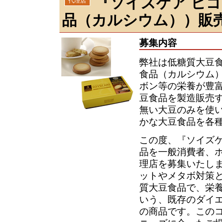
『ソイズケア ビ
代理店
品（カルシウム））販
募集内容
弊社は低糖質大豆食
食品（カルシウム
ボン等の栄養が豊
豆食品を製造販売
無い大豆のみを使
かな大豆食品を各
この度、『ソイズケ
品を一般消費者、
理店を募集いたしま
ットやメタボ対策
質大豆食品で、栄
いう、既存のダイ
の商品です。この