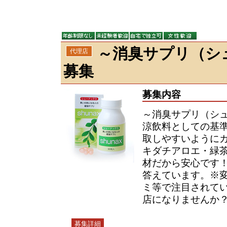
～消臭サプリ（シ
代理店
募集
募集内容
～消臭サプリ（シ
涼飲料としての基
取しやすいように
キダチアロエ・緑
材だから安心です！
答えています。※
ミ等で注目されて
店になりませんか
募集詳細