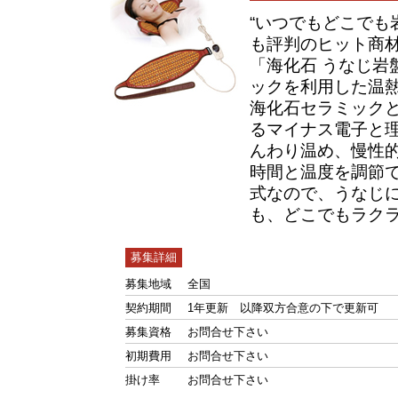
“いつでもどこでも
も評判のヒット商
「海化石 うなじ岩
ックを利用した温
海化石セラミック
るマイナス電子と
んわり温め、慢性
時間と温度を調節
式なので、うなじ
も、どこでもラク
募集詳細
募集地域
全国
契約期間
1年更新 以降双方合意の下で更新可
募集資格
お問合せ下さい
初期費用
お問合せ下さい
掛け率
お問合せ下さい