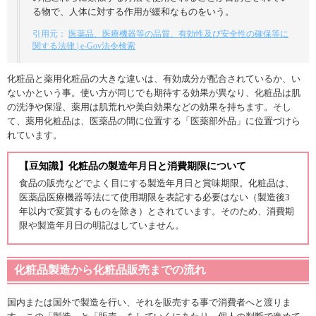
る物で、人体に対する作用が緩和なものをいう。
引用元：
医薬品、医療機器等の品質、有効性及び安全性の確保等に
関する法律 | e-Gov法令検索
化粧品と薬用化粧品の大きな違いは、有効成分が配合されているか、い
ないかという事。使い方が同じでも期待する効果が異なり、化粧品は肌
の洗浄や保湿、薬用は肌荒れや美白効果などの効果を持ちます。そし
て、薬用化粧品は、医薬品の間に位置する「医薬部外品」に位置づけら
れています。
【豆知識】化粧品の製造年月日と消費期限について
食品の販売などでよく目にする製造年月日と賞味期限。化粧品は、
医薬品医療機器等法にて使用期限を表記する必要はない（製造後3
年以内で変質するものを除き）とされています。そのため、消費期
限や製造年月日の明記はしていません。
化粧品製造から化粧品販売までの流れ
国内または国外で製造を行い、それを販売する事で消費者へと渡りま