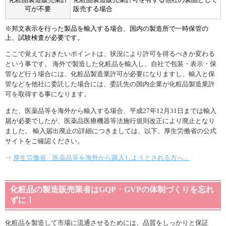
可が不要
販売する場合
※邦文表示を行った製品を輸入する場合、国内の製造所で一時保管の
上、試験検査が必要です。
ここで覚えておきたいポイントは、状況により許可を得るべきか変わる
という事です。 海外で製造した化粧品を輸入し、自社で包装・表示・保
管など行う場合には、化粧品製造業許可が必要になりますし、輸入と保
管などを他社に委託した場合には、委託先の国内企業が化粧品製造業許
可を取得する事になります。
また、医薬品等を海外から輸入する場合、平成27年12月31日までは輸入
届が必要でしたが、医薬品医療機器等法施行規則改正により廃止となり
ました。 輸入届出廃止の詳細につきましては、以下、厚生労働省の公式
サイトをご確認ください。
⇒
厚生労働省「医薬品等を海外から購入しようとされる方へ」
化粧品の製造販売業者はGQP・GVPの体制づくりを忘れ
ずに！
化粧品を製造して市場に流通させるためには、品質をしっかりと保証