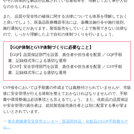
やその具体的な解説が記載されている通知等を、理解しておく事が大切
なのかもしれません。
また、品質や安全性の確保に関する法律についても体系を理解しておく
と良いでしょう。医薬品医療機器等法には、薬機法施行令や施行規則、
施行通知などがあります。製造販売をしていく上で無視できない法律な
ので、しっかり理解した上で自社の体制づくりを行いましょう。
【GQP体制とGVP体制づくりに必要なこと】
【GQP】品質保証部門を設置、責任者や担当者を配置 ／ GQP手順
書、記録様式等による適切な運用
【GVP】安全管理部門を設置、責任者や担当者を配置 ／ GVP手順
書、記録様式等による適切な運用
GVP省令においては手順書の作成までは義務付けられていませんが、市販
後に安全管理が行える体制を整えておかなければなりませんので、手順
書や環境整備は必須事項とも言えるでしょう。 また、化粧品の品質保証
や安全管理の責任者は、総括製造販売責任者とは別に配置する事が望ま
しいとされています。
⇒
東京都健康安全研究センター「医薬部外品・化粧品のGQP手順書モデ
ル」