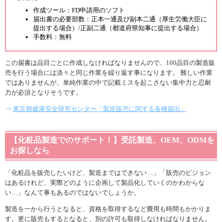
作成ツール：FD申請用のソフト
届出書の必要部数：正本一通及び副本二通（厚生労働大臣に
提出する場合）/正副二通（都道府県知事に提出する場合）
手数料：無料
この届書は品目ごとに作成しなければなりませんので、100品目の製造販
売を行う場合には淡々と同じ作業を繰り返す事になります。 難しい作業
ではありませんが、単純作業の中で記載ミスを起こさない集中力と忍耐
力が必須となりそうです。
⇒
東京都健康安全研究センター「製造販売に関する各種届出」
【化粧品製造でのサポート！】受託製造、OEM、ODMを
お探しなら
「化粧品を販売したいけど、製造まではできない…」「販売のビジョン
はあるけれど、実際どのように企画して製品化していくのかわからな
い…」なんて事もあるのではないでしょうか。
製造を一から行うとなると、資格を取得するなど費用も時間もかかりま
す。更に販売もするとなると、別の許可も取得しなければなりません。