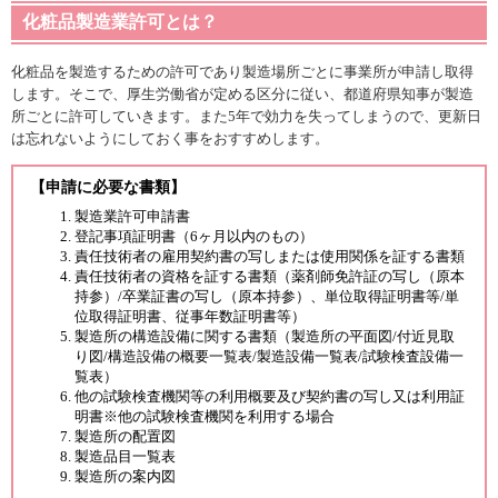
化粧品製造業許可とは？
化粧品を製造するための許可であり製造場所ごとに事業所が申請し取得
します。そこで、厚生労働省が定める区分に従い、都道府県知事が製造
所ごとに許可していきます。また5年で効力を失ってしまうので、更新日
は忘れないようにしておく事をおすすめします。
【申請に必要な書類】
製造業許可申請書
登記事項証明書（6ヶ月以内のもの）
責任技術者の雇用契約書の写しまたは使用関係を証する書類
責任技術者の資格を証する書類（薬剤師免許証の写し（原本
持参）/卒業証書の写し（原本持参）、単位取得証明書等/単
位取得証明書、従事年数証明書等）
製造所の構造設備に関する書類（製造所の平面図/付近見取
り図/構造設備の概要一覧表/製造設備一覧表/試験検査設備一
覧表）
他の試験検査機関等の利用概要及び契約書の写し又は利用証
明書※他の試験検査機関を利用する場合
製造所の配置図
製造品目一覧表
製造所の案内図