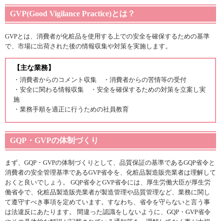
GVP(Good Vigilance Practice)とは？
GVPとは、消費者が化粧品を使用する上での安全を確保するための基準
で、市場に出荷された後の情報収集や対策を実施します。
【主な業務】
・消費者からのコメント収集 ・消費者からの苦情等の受付
・安全に関わる情報収集 ・安全を確保するための対策を立案し実
施
・業務手順を適正に行うための社員教育
GQP・GVPの体制づくり
まず、GQP・GVPの体制づくりとして、品質保証の基準であるGQP省令と
消費者の安全管理基準であるGVP省令を、化粧品製造販売業者は理解して
おくと良いでしょう。 GQP省令とGVP省令には、厚生労働大臣が厚生労
働省令で、化粧品製造販売業者が製造管理や品質管理など、業務に関し
て遵守すべき事項を定めています。すなわち、省令を守らないと言う事
は法違反にあたります。 間違った認識をしないように、GQP・GVP省令