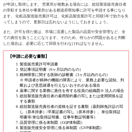
が申請し取得します。 営業所が複数ある場合には、総括製造販売責任者
の常駐する本社や事業所がある都道府県知事に許可を申請する事になり
ます。 化粧品製造販売業許可は、化粧品製造業許可と同様5年で効力を失
ってしまうので、更新日は忘れないようにしておきましょう。
また、許可を得た後は、市場に流通した製品の品質や安全管理など、全
ての責任を負うことになります。そのため、何らかの問題があると判断
した場合は、必要に応じて回収を行わなければなりません。
【申請に必要な書類】
製造販売業許可申請書
登記事項証明書（6ヶ月以内のもの）
精神障害に関する医師の診断書（3ヶ月以内のもの）
※ 申請者が精神の機能の障害により、業務上必要な認知、判
断および意思疎通を行えないおそれがある場合
薬事に関する業務に責任を有する役員の組織図※ 法人の場合
総括製造販売責任者の雇用契約書の写しまたは使用関係を証
する書類
総括製造販売責任者の資格を証する書類（薬剤師免許証の写
し（原本持参）/卒業証書の写し（原本持参）、単位取得証
明書等/単位取得証明書、従事年数証明書等）
品質管理に係る体制図（GQP体制図）
製造販売後安全管理に係る体制図（GVP体制図）